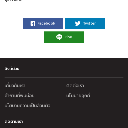
Facebook
Twitter
Line
ลิงค์ด่วน
เกี่ยวกับเรา
ติดต่อเรา
คำถามที่พบบ่อย
นโยบายคุกกี้
นโยบายความเป็นส่วนตัว
ติดตามเรา