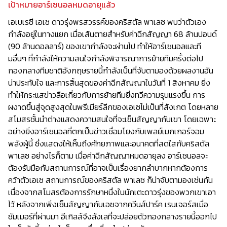
เป้าหมายอาร์เซนอลหมดอายุแล้ว
เอเบเรชี เอเซ ดาวรุ่งพรสวรรค์ของคริสตัล พาเลซ พบว่าตัวเอง
กำลังอยู่ในทางแยก เมื่อเส้นตายสำหรับค่าฉีกสัญญา 68 ล้านปอนด์
(90 ล้านดอลลาร์) ของเขากำลังจะผ่านไป ทำให้อาร์เซนอลและที
มอื่นๆ ที่กำลังให้ความสนใจกำลังพิจารณาการย้ายทีมครั้งต่อไป
กองกลางทีมชาติอังกฤษรายนี้กำลังเป็นที่จับตามองด้วยผลงานอัน
น่าประทับใจ และการสิ้นสุดของค่าฉีกสัญญาในวันที่ 1 สิงหาคม ยิ่ง
ทำให้กระแสข่าวลือเกี่ยวกับการย้ายทีมยิ่งทวีความรุนแรงขึ้น การ
ผงาดขึ้นสู่จุดสูงสุดในพรีเมียร์ลีกของเอเซไม่เป็นที่สังเกต โดยหลาย
สโมสรชั้นนำต่างแสดงความสนใจที่จะเซ็นสัญญากับเขา โดยเฉพาะ
อย่างยิ่งอาร์เซนอลที่ตกเป็นข่าวเชื่อมโยงกับเพลย์เมกเกอร์จอม
พลังผู้นี้ ซึ่งแสดงให้เห็นถึงศักยภาพและอนาคตที่สดใสกับคริสตัล
พาเลซ อย่างไรก็ตาม เมื่อค่าฉีกสัญญาหมดอายุลง อาร์เซนอลจะ
ต้องรับมือกับสถานการณ์ที่อาจเป็นเรื่องยากลำบากหากต้องการ
คว้าตัวเอเซ สถานการณ์ของคริสตัล พาเลซ ก็น่าจับตามองเช่นกัน
เนื่องจากสโมสรต้องการรักษาหนึ่งในนักเตะดาวรุ่งของพวกเขาเอา
ไว้ หลังจากเพิ่งเซ็นสัญญากับเอซจากควีนส์ปาร์ค เรนเจอร์สเมื่อ
ซัมเมอร์ที่ผ่านมา อีเกิลส์จึงลังเลที่จะปล่อยตัวกองกลางรายนี้ออกไป