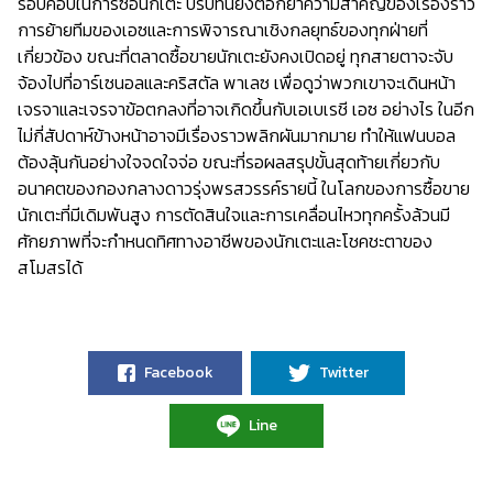
รอบคอบในการซื้อนักเตะ บริบทนี้ยิ่งตอกย้ำความสำคัญของเรื่องราว
การย้ายทีมของเอซและการพิจารณาเชิงกลยุทธ์ของทุกฝ่ายที่
เกี่ยวข้อง ขณะที่ตลาดซื้อขายนักเตะยังคงเปิดอยู่ ทุกสายตาจะจับ
จ้องไปที่อาร์เซนอลและคริสตัล พาเลซ เพื่อดูว่าพวกเขาจะเดินหน้า
เจรจาและเจรจาข้อตกลงที่อาจเกิดขึ้นกับเอเบเรชี เอซ อย่างไร ในอีก
ไม่กี่สัปดาห์ข้างหน้าอาจมีเรื่องราวพลิกผันมากมาย ทำให้แฟนบอล
ต้องลุ้นกันอย่างใจจดใจจ่อ ขณะที่รอผลสรุปขั้นสุดท้ายเกี่ยวกับ
อนาคตของกองกลางดาวรุ่งพรสวรรค์รายนี้ ในโลกของการซื้อขาย
นักเตะที่มีเดิมพันสูง การตัดสินใจและการเคลื่อนไหวทุกครั้งล้วนมี
ศักยภาพที่จะกำหนดทิศทางอาชีพของนักเตะและโชคชะตาของ
สโมสรได้
Facebook
Twitter
Line