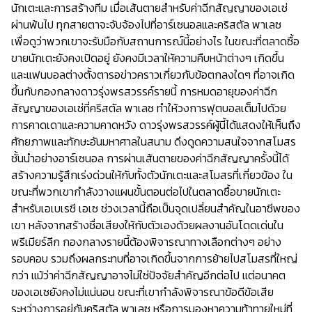
นักเตะและการสร้างทีม เมื่อเส้นตายสำหรับค่าฉีกสัญญาของเอเซ่
ผ่านพ้นไป ทุกสายตาจะจับจ้องไปที่อาร์เซนอลและคริสตัล พาเลซ
เพื่อดูว่าพวกเขาจะรับมือกับสถานการณ์นี้อย่างไร ในขณะที่ตลาดซื้อ
ขายนักเตะยังคงเปิดอยู่ ยังคงมีเวลาให้ความคืบหน้าต่างๆ เกิดขึ้น
และแฟนบอลต่างตั้งตารอข่าวคราวเกี่ยวกับข้อตกลงใดๆ ที่อาจเกิด
ขึ้นกับกองกลางดาวรุ่งพรสวรรค์รายนี้ การหมดอายุของค่าฉีก
สัญญาของเอเซ่ที่คริสตัล พาเลซ ทำให้วงการฟุตบอลเต็มไปด้วย
การคาดเดาและความคาดหวัง ดาวรุ่งพรสวรรค์ผู้นี้ได้แสดงให้เห็นถึง
ศักยภาพและทักษะอันมหาศาลในสนาม ดึงดูดความสนใจจากสโมสร
ชั้นนำอย่างอาร์เซนอล การผ่านเส้นตายของค่าฉีกสัญญาครั้งนี้ได้
สร้างความรู้สึกเร่งด่วนให้กับทั้งตัวนักเตะและสโมสรที่เกี่ยวข้อง ใน
ขณะที่พวกเขากำลังวางแผนขั้นตอนต่อไปในตลาดซื้อขายนักเตะ
สำหรับเอเบเรชี เอเซ ช่วงเวลานี้ถือเป็นจุดเปลี่ยนสำคัญในอาชีพของ
เขา หลังจากสร้างชื่อเสียงให้กับตัวเองด้วยผลงานอันโดดเด่นใน
พรีเมียร์ลีก กองกลางรายนี้ต้องพิจารณาทางเลือกต่างๆ อย่าง
รอบคอบ รวมถึงผลกระทบที่อาจเกิดขึ้นจากการย้ายไปสโมสรที่ใหญ่
กว่า แม้ว่าค่าฉีกสัญญาอาจไม่ใช่ปัจจัยสำคัญอีกต่อไป แต่อนาคต
ของเอเซยังคงไม่แน่นอน ขณะที่เขากำลังพิจารณาข้อดีข้อเสีย
ระหว่างการอยู่กับคริสตัล พาเลซ หรือการมองหาความท้าทายใหม่ที่