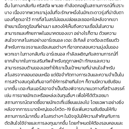
อื่น ในทางกลับกัน คริสตัล พาเลซ กำลังตกอยู่ในสถานการณ์ที่เปราะ
บาง เนื่องจากพวกเขามุ่งมั่นที่จะรักษาหนึ่งในนักเตะดาวรุ่งที่น่าจับตา
มองที่สุดเอาไว้ การที่สโมสรไม่ยอมปล่อยเอเซออกไปหลังจากเขา
ย้ายมาเมื่อฤดูร้อนที่ผ่านมา แสดงให้เห็นถึงความเชื่อมั่นในความ
สามารถและศักยภาพในอนาคตของเขา อย่างไรก็ตาม ด้วยความ
สนใจจากสโมสรอย่างอาร์เซนอล เดอะ อีเกิลส์ อาจต้องเตรียมตัว
สำหรับการเจรจาและข้อเสนอต่างๆ ที่อาจทดสอบความมุ่งมั่นของ
พวกเขา ในทางกลับกัน อาร์เซนอล กำลังเผชิญกับสถานการณ์ที่
ยากลำบากในการเสริมทัพสำหรับฤดูกาลหน้า ทักษะและความ
สามารถรอบด้านของเอซทำให้เขาเป็นเป้าหมายที่น่าสนใจสำหรับ
สโมสรจากลอนดอนเหนือ แต่ข้อจำกัดทางการเงินและความจำเป็นใน
การสร้างสมดุลในทีมอาจทำให้การย้ายทีมใดๆ ก็ตามมีความซับซ้อน
มากขึ้น เดอะกันเนอร์สอาจจำเป็นต้องพิจารณาแนวทางที่สร้างสรรค์
เช่น การขายนักเตะหรือแหล่งเงินทุนอื่นๆ เพื่อให้ได้ตัวเอซมา
สถานการณ์ตลาดซื้อขายนักเตะที่เปลี่ยนแปลงไป โดยเฉพาะอย่างยิ่ง
หลังจากการระบาดใหญ่ของโควิด-19 ยิ่งเพิ่มความซับซ้อนให้กับ
สถานการณ์มากขึ้น สโมสรต่างๆ ในปัจจุบันให้ความสำคัญกับการ
ตัดสินใจใช้จ่ายและการลงทุนมากขึ้น โดยกำหนดให้ต้องรอบคอบและ