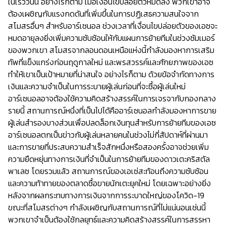
ในเร็ววันนี้ อย่างไรก็ตาม เมื่อเงื่อนไขปล่อยตัวหมดลง พวกเขาอาจ
ต้องเผชิญกับแรงกดดันที่เพิ่มขึ้นในการปฏิเสธความสนใจจาก
สโมสรอื่นๆ สำหรับอาร์เซนอล ช่วงเวลาที่เงื่อนไขปล่อยตัวของเอซจะ
หมดอายุลงยิ่งเพิ่มความซับซ้อนให้กับแผนการย้ายทีมในช่วงซัมเมอร์
ของพวกเขา สโมสรจากลอนดอนเหนือแห่งนี้กำลังมองหาการเสริม
ทัพที่แข็งแกร่งก่อนฤดูกาลใหม่ และพรสวรรค์และศักยภาพของเอซ
ทำให้เขาเป็นเป้าหมายที่น่าสนใจ อย่างไรก็ตาม ด้วยข้อจำกัดทางการ
เงินและความจำเป็นในการระบายผู้เล่นก่อนที่จะซื้อผู้เล่นใหม่
อาร์เซนอลอาจต้องใช้ความคิดสร้างสรรค์ในการเจรจากับกองกลาง
รายนี้ สถานการณ์หนึ่งที่เป็นไปได้คืออาร์เซนอลกำลังมองหาการขาย
ผู้เล่นสำรองบางส่วนเพื่อปลดล็อกเงินทุนสำหรับการย้ายทีมของเอซ
อาร์เซนอลตกเป็นข่าวกับผู้เล่นหลายคนในช่วงไม่กี่สัปดาห์ที่ผ่านมา
และการขายที่ประสบความสำเร็จสักหนึ่งหรือสองครั้งอาจช่วยเพิ่ม
ความยืดหยุ่นทางการเงินที่จำเป็นในการย้ายทีมของดาวเตะคริสตัล
พาเลซ โดยรวมแล้ว สถานการณ์ของเอเซ่สะท้อนถึงความซับซ้อน
และความท้าทายของตลาดซื้อขายนักเตะยุคใหม่ โดยเฉพาะอย่างยิ่ง
หลังจากผลกระทบทางการเงินจากการระบาดใหญ่ของโควิด-19
ขณะที่สโมสรต่างๆ กำลังเผชิญกับสถานการณ์ที่ไม่แน่นอนเช่นนี้
พวกเขาจำเป็นต้องใช้กลยุทธ์และความคิดสร้างสรรค์ในการสรรหา