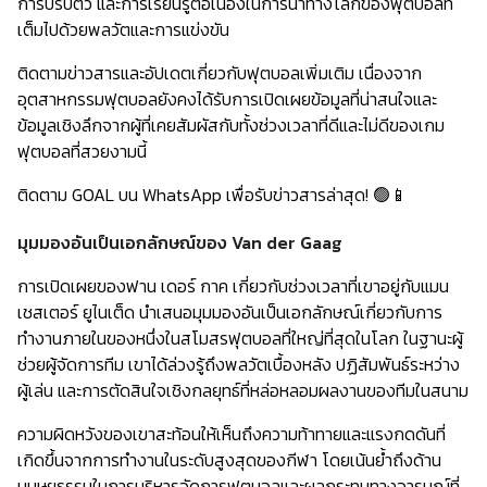
การปรับตัว และการเรียนรู้ต่อเนื่องในการนำทางโลกของฟุตบอลที่
เต็มไปด้วยพลวัตและการแข่งขัน
ติดตามข่าวสารและอัปเดตเกี่ยวกับฟุตบอลเพิ่มเติม เนื่องจาก
อุตสาหกรรมฟุตบอลยังคงได้รับการเปิดเผยข้อมูลที่น่าสนใจและ
ข้อมูลเชิงลึกจากผู้ที่เคยสัมผัสกับทั้งช่วงเวลาที่ดีและไม่ดีของเกม
ฟุตบอลที่สวยงามนี้
ติดตาม GOAL บน WhatsApp เพื่อรับข่าวสารล่าสุด!
🟢📱
มุมมองอันเป็นเอกลักษณ์ของ Van der Gaag
การเปิดเผยของฟาน เดอร์ กาค เกี่ยวกับช่วงเวลาที่เขาอยู่กับแมน
เชสเตอร์ ยูไนเต็ด นำเสนอมุมมองอันเป็นเอกลักษณ์เกี่ยวกับการ
ทำงานภายในของหนึ่งในสโมสรฟุตบอลที่ใหญ่ที่สุดในโลก ในฐานะผู้
ช่วยผู้จัดการทีม เขาได้ล่วงรู้ถึงพลวัตเบื้องหลัง ปฏิสัมพันธ์ระหว่าง
ผู้เล่น และการตัดสินใจเชิงกลยุทธ์ที่หล่อหลอมผลงานของทีมในสนาม
ความผิดหวังของเขาสะท้อนให้เห็นถึงความท้าทายและแรงกดดันที่
เกิดขึ้นจากการทำงานในระดับสูงสุดของกีฬา โดยเน้นย้ำถึงด้าน
มนุษยธรรมในการบริหารจัดการฟุตบอลและผลกระทบทางอารมณ์ที่