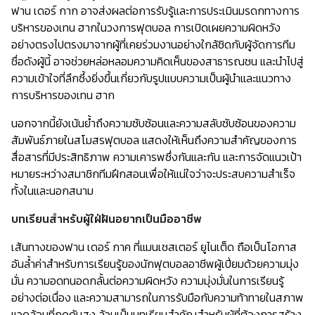
ฟาน เดอร์ กาก อาจส่งผลต่อการรับรู้และการประเมินมรดกทางการ
บริหารของเทน ฮากในวงการฟุตบอล การเปิดเผยความผิดหวัง
อย่างตรงไปตรงมาจากผู้ที่เคยร่วมงานอย่างใกล้ชิดกับผู้จัดการทีม
ชื่อดังผู้นี้ อาจช่วยหล่อหลอมความคิดเห็นของสาธารณชน และนำไปสู่
ความเข้าใจที่ลึกซึ้งยิ่งขึ้นเกี่ยวกับรูปแบบความเป็นผู้นำและแนวทาง
การบริหารของเทน ฮาก
นอกจากนี้ยังเน้นย้ำถึงความซับซ้อนและความสลับซับซ้อนของความ
สัมพันธ์ภายในสโมสรฟุตบอล แสดงให้เห็นถึงความสำคัญของการ
สื่อสารที่มีประสิทธิภาพ ความเคารพซึ่งกันและกัน และการจัดแนวเป้า
หมายระหว่างสมาชิกทีมฝึกสอนเพื่อให้แน่ใจว่าจะประสบความสำเร็จ
ทั้งในและนอกสนาม
บทเรียนสำหรับผู้ใฝ่ฝันอยากเป็นมืออาชีพ
เส้นทางของฟาน เดอร์ กาค ที่แมนเชสเตอร์ ยูไนเต็ด ถือเป็นโอกาส
อันล้ำค่าสำหรับการเรียนรู้ของนักฟุตบอลอาชีพผู้เปี่ยมด้วยความมุ่ง
มั่น ความอดทนอดกลั้นต่อความผิดหวัง ความมุ่งมั่นในการเรียนรู้
อย่างต่อเนื่อง และความสามารถในการรับมือกับความท้าทายในสภาพ
แวดล้อมที่กดดันสูง ล้วนเป็นบทเรียนสำคัญสำหรับผู้ที่ต้องการสร้าง