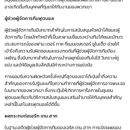
อาจเกิดขึ้นกับบุคคลที่ทุ่มเทให้กับงานของพวกเขา
ผู้ช่วยผู้จัดการทีมฟุตบอล
ผู้ช่วยผู้จัดการทีมมีบทบาทสำคัญในการสนับสนุนหัวหน้าโค้ชและผู้
จัดการทีม โดยมักทำหน้าที่เป็นสะพานเชื่อมระหว่างทีมโค้ชและนักเตะ
ประสบการณ์ของฟาน เดอร์ กาค ที่แมนเชสเตอร์ ยูไนเต็ด ช่วยให้
เข้าใจถึงความรับผิดชอบและแรงกดดันที่ผู้ช่วยผู้จัดการทีมต้อง
เผชิญ ซึ่งมีบทบาทสำคัญในการนำกลยุทธ์ของทีมไปใช้ วิเคราะห์คู่
แข่ง และให้ข้อมูลเชิงลึกอันมีค่าระหว่างการแข่งขัน
การยอมรับความผิดหวังครั้งใหญ่ที่สุดของเขาได้เน้นย้ำถึงความ
สำคัญของการรับรู้และแก้ไขความท้าทายที่ผู้ช่วยผู้จัดการอาจพบเจอ
ในบทบาทของพวกเขา ซึ่งกระตุ้นให้เกิดการหารือภายในชุมชน
ฟุตบอลเกี่ยวกับวิธีการสนับสนุนและเสริมอำนาจให้กับบุคคลสำคัญ
เหล่านี้ในสโมสรฟุตบอลได้ดีขึ้น
ผลกระทบต่อเอริก เทน ฮาก
ในฐานะอดีตผู้ช่วยผู้จัดการทีมของเอริค เทน ฮาก การเปิดเผยของ