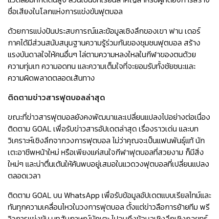
ชื่อเสียงในโลกแห่งการแข่งขันฟุตบอล
ด้วยการแบ่งปันประสบการณ์และข้อมูลเชิงลึกของเขา ฟาน เดอร์
กาคได้มีส่วนสนับสนุนฐานความรู้ร่วมกันของชุมชนฟุตบอล สร้าง
แรงบันดาลใจให้คนอื่นๆ ไล่ตามความหลงใหลในกีฬาของตนด้วย
ความทุ่มเท ความอดทน และความเต็มใจที่จะยอมรับทั้งชัยชนะและ
ความผิดพลาดตลอดเส้นทาง
ติดตามข่าวสารฟุตบอลล่าสุด
ขณะที่ข่าวสารฟุตบอลยังคงพัฒนาและเปลี่ยนแปลงไปอย่างต่อเนื่อง
ติดตาม GOAL เพื่อรับข่าวสารอัปเดตล่าสุด เรื่องราวเด่น และบท
วิเคราะห์เชิงลึกจากวงการฟุตบอล ไม่ว่าคุณจะเป็นแฟนพันธุ์แท้ นัก
เตะอาชีพหน้าใหม่ หรือเพียงแค่สนใจกีฬาฟุตบอลที่สวยงาม ก็มีสิ่ง
ใหม่ๆ และน่าตื่นเต้นให้ค้นพบอยู่เสมอในแวดวงฟุตบอลที่เปลี่ยนแปลง
ตลอดเวลา
ติดตาม GOAL บน WhatsApp เพื่อรับข้อมูลอัปเดตแบบเรียลไทม์และ
ทันทุกความเคลื่อนไหวในวงการฟุตบอล ตั้งแต่ข่าวลือการย้ายทีม พรี
วิวการแข่งขัน บทสัมภาษณ์นักเตะ ไปจนถึงข้อมูลเชิงลึกเชิงกลยุทธ์