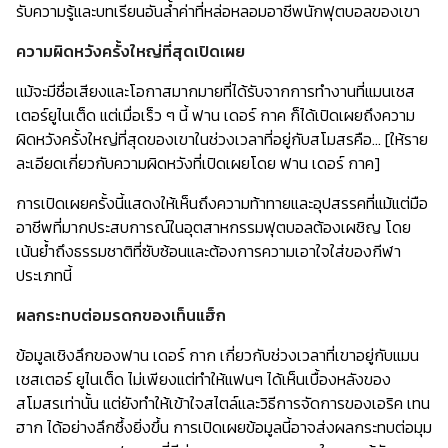
รับความรู้และบทเรียนอันล้ำค่าที่หล่อหลอมอาชีพนักฟุตบอลของเขา
ความผิดหวังครั้งใหญ่ที่สุดเปิดเผย
แม้จะมีชื่อเสียงและโอกาสมากมายที่ได้รับจากการทำงานที่แมนเชส
เตอร์ยูไนเต็ด แต่เมื่อเร็ว ๆ นี้ ฟาน เดอร์ กาค ก็ได้เปิดเผยถึงความ
ผิดหวังครั้งใหญ่ที่สุดของเขาในช่วงเวลาที่อยู่กับสโมสรคือ… [ให้ราย
ละเอียดเกี่ยวกับความผิดหวังที่เปิดเผยโดย ฟาน เดอร์ กาค]
การเปิดเผยครั้งนี้แสดงให้เห็นถึงความท้าทายและอุปสรรคที่แม้แต่มือ
อาชีพที่มากประสบการณ์ในอุตสาหกรรมฟุตบอลต้องเผชิญ โดย
เน้นย้ำถึงธรรมชาติที่ซับซ้อนและต้องการความเอาใจใส่ของกีฬา
ประเภทนี้
ผลกระทบต่อมรดกของเท็นแฮ็ก
ข้อมูลเชิงลึกของฟาน เดอร์ กาก เกี่ยวกับช่วงเวลาที่เขาอยู่กับแมน
เชสเตอร์ ยูไนเต็ด ไม่เพียงแต่ทำให้แฟนๆ ได้เห็นเบื้องหลังของ
สโมสรเท่านั้น แต่ยังทำให้เข้าใจสไตล์และวิธีการจัดการของเอริค เทน
ฮาก ได้อย่างลึกซึ้งยิ่งขึ้น การเปิดเผยข้อมูลนี้อาจส่งผลกระทบต่อมุม