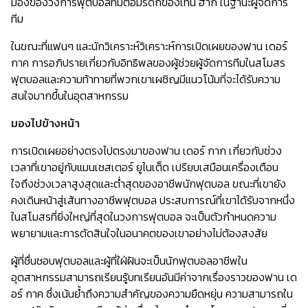
มองของวงการฟุตบอลที่มีต่อมรดกของเทน ฮาก ในฐานะผู้จัดการ
ทีม
ในขณะที่แฟนๆ และนักวิเคราะห์วิเคราะห์การเปิดเผยของฟาน เดอร์
กาค การอภิปรายเกี่ยวกับอิทธิพลของผู้ช่วยผู้จัดการทีมในสโมสร
ฟุตบอลและความท้าทายที่พวกเขาเผชิญมีแนวโน้มที่จะได้รับความ
สนใจมากขึ้นในอุตสาหกรรม
มองไปข้างหน้า
การเปิดเผยอย่างตรงไปตรงมาของฟาน เดอร์ กาก เกี่ยวกับช่วง
เวลาที่เขาอยู่กับแมนเชสเตอร์ ยูไนเต็ด เปรียบเสมือนเครื่องเตือน
ใจถึงช่วงเวลาสูงสุดและต่ำสุดของอาชีพนักฟุตบอล ขณะที่เขายัง
คงเดินหน้าสู่เส้นทางอาชีพฟุตบอล ประสบการณ์ที่เขาได้รับจากหนึ่ง
ในสโมสรที่ยิ่งใหญ่ที่สุดในวงการฟุตบอล จะเป็นตัวกำหนดความ
พยายามและการตัดสินใจในอนาคตของเขาอย่างไม่ต้องสงสัย
ผู้ที่ชื่นชอบฟุตบอลและผู้ที่ใฝ่ฝันจะเป็นนักฟุตบอลอาชีพใน
อุตสาหกรรมสามารถเรียนรู้บทเรียนอันมีค่าจากเรื่องราวของฟาน เด
อร์ กาค ซึ่งเน้นย้ำถึงความสำคัญของความยืดหยุ่น ความสามารถใน