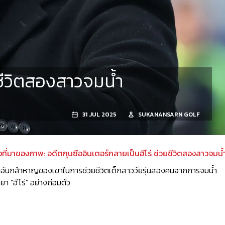
ยชีวิตสองสาวจมน้ำ
31 JUL 2025
SUKANANSARN GOLF
งที่มาของภาพ: อดีตกุนซืออินเตอร์กลายเป็นฮีโร่ ช่วยชีวิตสองสาวจมน้
รกรรมอันกล้าหาญของเขาในการช่วยชีวิตเด็กสาววัยรุ่นสองคนจากการจมน้ำ
า "ฮีโร่" อย่างถ่อมตัว