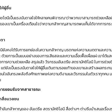
ผู้อื่น
ชโชนีเป็นแรงบันดาลใจให้หลายคนพิจารณาว่าพวกเขาสามารถช่วยเหลือผู
ของเขาเป็นเครื่องเตือนใจว่าความกล้าหาญสามารถพบเห็นได้จากการกระท
ตตา
อนียังคงได้รับการยกย่องในความกล้าหาญ มรดกแห่งความเมตตาและความเห็
ด้วยการเป็นแบบอย่างของการเสียสละและความเอื้อเฟื้อเผื่อแผ่ เขาได้แสดงใ
ต้องการความช่วยเหลือ สรุปแล้ว วีรกรรมอันเดรีย สตรามัคชิโอนี ในการช่วย
้น แต่ยังเป็นแรงบันดาลใจให้ผู้อื่นเดินตามรอยเท้าของเขาและสร้างผล
ตือนใจอันทรงพลังถึงศักยภาพแห่งความดีงามและวีรกรรมในตัวเราทุกคน ม
ย
ารยอมรับจากสาธารณะ
กสื่อมวลชน
ำอันกล้าหาญของ อันเดรีย สตรามัคชิโอนี สื่อต่างๆ ต่างรีบนำเสนอเรื่