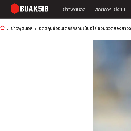
ข่าวฟุตบอล
สถิติการแข่งขัน
ข่าวฟุตบอล
อดีตกุนซืออินเตอร์กลายเป็นฮีโร่ ช่วยชีวิตสองสาวจ