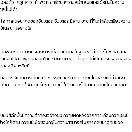
งลงตัว” คิวูกล่าว “ถ้าพวกเขารักษาความสม่ำเสมอและเชื่อมั่นในความ
ี้ไม่ได้”
และโอกาสในอนาคตของอินเตอร์ อินเตอร์ มิลาน ขณะที่ทีมกำลังเตรียมความ
ใช้ในสนามอย่างไร
่งเมื่อพิจารณาจากประสบการณ์ของเขาทั้งในฐานะผู้เล่นและโค้ช ข้อเสนอ
ลี่ยนแปลงไปของฟุตบอลยุคใหม่ ด้วยทีมต่างๆ ทั่วยุโรปที่เน้นการครองบอลแล
ันของกีฬาชนิดนี้
ุนรูปแบบการเล่นที่เน้นการรุกมากขึ้น แนวทางนี้ไม่เพียงแต่ช่วยเพิ่ม
งกลาง การใช้กลยุทธ์เช่นนี้อาจทำให้อินเตอร์ มิลานกลายเป็นตัวเลือกที่
ปียนส์ลีกนั้นมีความสำคัญอย่างยิ่ง ความผิดหวังจากการเกือบคว้าแชมป์
งไรก็ตาม ความมั่นใจของคิวูในความสามารถในการกลับมาสู่ทีมของ