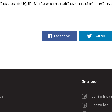
ทัศน์ของเขาไปปฏิบัติได้สำเร็จ พวกเขาอาจได้ฉลองความสำเร็จและถ้วยราง
Facebook
Twitter
ติดตามเรา
รา
บวกสิบ ไทยแล
า
บวกสิบ โลก