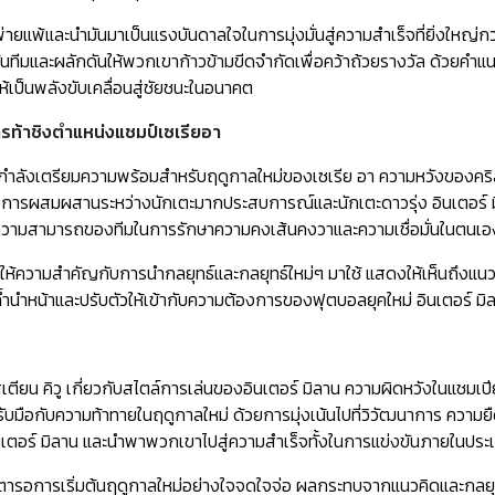
่ายแพ้และนำมันมาเป็นแรงบันดาลใจในการมุ่งมั่นสู่ความสำเร็จที่ยิ่งใ
นทีมและผลักดันให้พวกเขาก้าวข้ามขีดจำกัดเพื่อคว้าถ้วยรางวัล ด้วยคำแ
ห้เป็นพลังขับเคลื่อนสู่ชัยชนะในอนาคต
รท้าชิงตำแหน่งแชมป์เซเรียอา
นกำลังเตรียมความพร้อมสำหรับฤดูกาลใหม่ของเซเรีย อา ความหวังของคริสเ
การผสมผสานระหว่างนักเตะมากประสบการณ์และนักเตะดาวรุ่ง อินเตอร์ มิลา
มีต่อความสามารถของทีมในการรักษาความคงเส้นคงวาและความเชื่อมั่นในตนเอง
ี่คิวูให้ความสำคัญกับการนำกลยุทธ์และกลยุทธ์ใหม่ๆ มาใช้ แสดงให้เห็นถึง
้ำนำหน้าและปรับตัวให้เข้ากับความต้องการของฟุตบอลยุคใหม่ อินเตอร์ มิลา
สเตียน คิวู เกี่ยวกับสไตล์การเล่นของอินเตอร์ มิลาน ความผิดหวังในแช
บมือกับความท้าทายในฤดูกาลใหม่ ด้วยการมุ่งเน้นไปที่วิวัฒนาการ ความ
ตอร์ มิลาน และนำพาพวกเขาไปสู่ความสำเร็จทั้งในการแข่งขันภายในประเ
งตารอการเริ่มต้นฤดูกาลใหม่อย่างใจจดใจจ่อ ผลกระทบจากแนวคิดและกลยุทธ