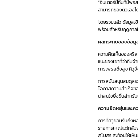
“อินเตอร์มีทีมที่มี
สามารถของตัวเองได้ 
โดยรวมแล้ว ข้อมูลเช
พร้อมสำหรับฤดูกาลให
ผลกระทบของข้อมูล
ความคิดเห็นของคริสเ
แนะของเขาที่ว่าทีมจ
การเพรสซิ่งสูง คิวูจ
การสนับสนุนสมดุลระห
โอกาสความสำเร็จของท
น่าสนใจยิ่งขึ้นสำหรั
ความยืดหยุ่นและควา
การที่คิวูยอมรับถึง
รายการใหญ่แต่กลับพ
สโมสร สะท้อนให้เห็น