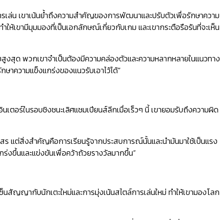
ปแบบการเล่น เขาเน้นย้ำถึงความสำคัญของการพัฒนาและปรับตัวเพื่อรักษาความ
ห้เขามีมุมมองที่เป็นเอกลักษณ์เกี่ยวกับเกม และเขากระตือรือร้นที่จะเห็น
ในระดับสูงสุด พวกเขาจำเป็นต้องมีความคล่องตัวและความหลากหลายในแนวทาง
คงรักษาความแข็งแกร่งของแนวรับเอาไว้ได้”
เตอร์ในรอบชิงชนะเลิศแชมเปียนส์ลีกเมื่อเร็วๆ นี้ เขายอมรับถึงความผิด
มสร แต่สิ่งสำคัญคือการเรียนรู้จากประสบการณ์นั้นและนำมันมาใช้เป็นแรง
ร่งขึ้นและแข่งขันเพื่อคว้าถ้วยรางวัลมากขึ้น”
การเซ็นสัญญากับนักเตะใหม่และการมุ่งเน้นสไตล์การเล่นใหม่ ทำให้เขามองโลก