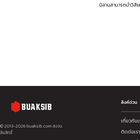
มิลานสามารถนำวิสัย
ลิงค์ด่วน
เกี่ยวกับเ
© 2013-
2026
buaksib.com สงวน
ติดต่อเร
ลิขสิทธิ์