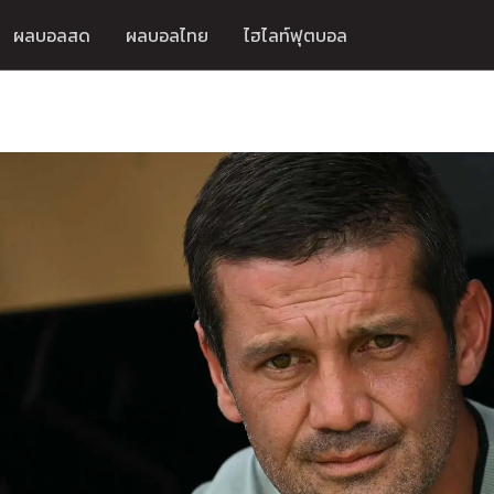
ผลบอลสด
ผลบอลไทย
ไฮไลท์ฟุตบอล