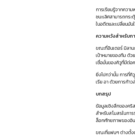
การเรียนรู้จากความพ
ชนะเลิศสามารถกระตุ้
ในอดีตและเปลี่ยนมันใ
ความหวังสำหรับกา
ขณะที่อินเตอร์ มิลา
เป้าหมายของทีม ด้วย
เชื่อมั่นของคิวูที่
ยิ่งไปกว่านั้น การท
เรีย อา ด้วยการก้าวล
บทสรุป
ข้อมูลเชิงลึกของคริ
สำหรับสโมสรในการรั
ล็อกศักยภาพของอินเ
ขณะที่แฟนๆ ต่างตั้