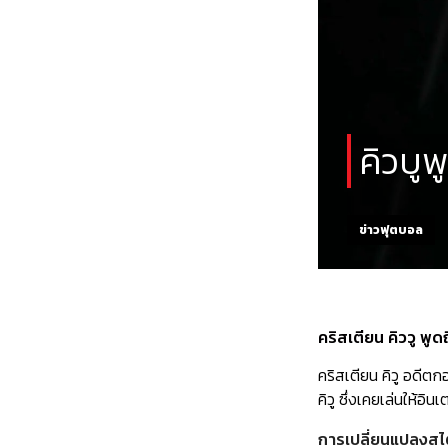
คิวบู
ข่าวฟุตบอล
คริสเตียน คิววู พู
คริสเตียน คิวู อดี
คิวู ซึ่งเคยเล่นให้อ
การเปลี่ยนแปลงสไ