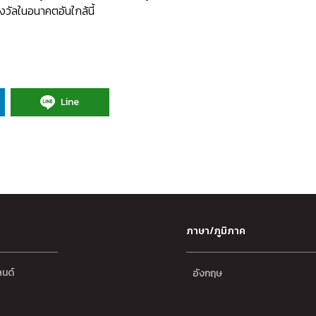
วัลในอนาคตอันใกล้นี้
Line
ภาษา/ภูมิภาค
นด์
อังกฤษ