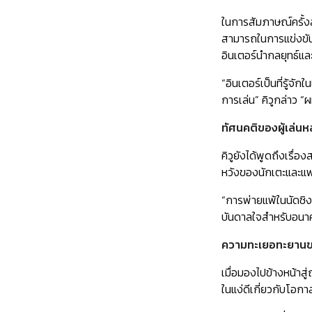
ในการสัมภาษณ์ครั้งล
สามารถในการแข่งขันใ
อินเตอร์นำกลยุทธ์แล
“อินเตอร์เป็นที่รู้
การเล่น” คิวูกล่าว “
ทัศนคติของผู้เล่นห
คิวูยังได้พูดถึงเรื
หวังของนักเตะและแ
“การพ่ายแพ้ในนัดชิง
บันดาลใจสำหรับอนาคต”
ความทะเยอทะยานขอ
เมื่อมองไปข้างหน้าสู
ในแง่ดีเกี่ยวกับโอ