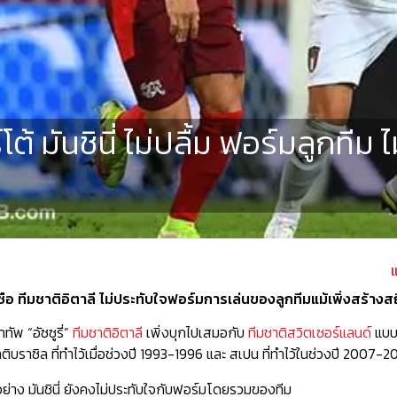
โต้ มันชินี่ ไม่ปลื้ม ฟอร์มลูกที
แ
กุนซือ ทีมชาติอิตาลี ไม่ประทับใจฟอร์มการเล่นของลูกทีมแม้เพิ่งสร้าง
ัพ “อัซซูรี่”
ทีมชาติอิตาลี
เพิ่งบุกไปเสมอกับ
ทีมชาติสวิตเซอร์แลนด์
แบบไ
ิบราซิล ที่ทำไว้เมื่อช่วงปี 1993-1996 และ สเปน ที่ทำไว้ในช่วงปี 2007-
อย่าง มันชินี่ ยังคงไม่ประทับใจกับฟอร์มโดยรวมของทีม