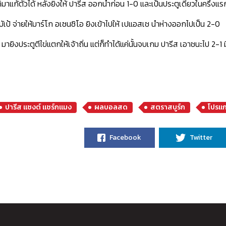
้ ก็มาแก้ตัวได้ หลังยิงให้ ปารีส ออกนำก่อน 1-0 และเป็นประตูเดียวในครึ่งแร
มบัเป้ จ่ายให้มาร์โก อเซนซิโอ ยิงเข้าไปให้ เปแอสเช นำห่างออกไปเป็น 2-0
มายิงประตูตีไข่แตกให้เจ้าถิ่น แต่ก็ทำได้แค่นั้นจบเกม ปารีส เอาชนะไป 2-1 
ปารีส แซงต์ แชร์กแมง
ผลบอลสด
สตราสบูร์ก
โปรแ
Facebook
Twitter