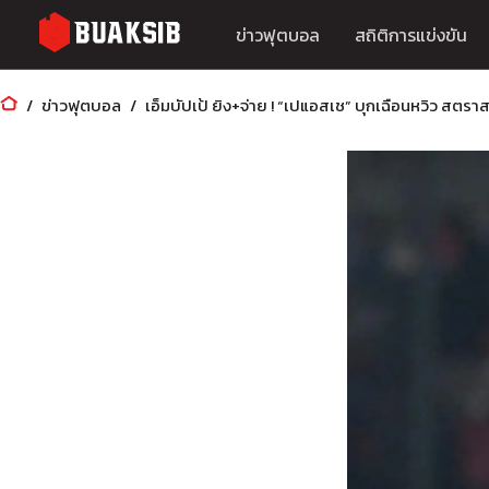
ข่าวฟุตบอล
สถิติการแข่งขัน
ข่าวฟุตบอล
เอ็มบัปเป้ ยิง+จ่าย ! “เปแอสเช” บุกเฉือนหวิว สตราส