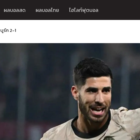
ผลบอลสด
ผลบอลไทย
ไฮไลท์ฟุตบอล
บูร์ก 2-1