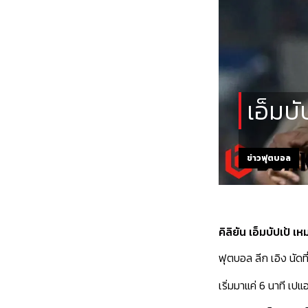
เอ็มบั
ข่าวฟุตบอล
คิลิยัน เอ็มบัปเป้
ฟุตบอล ลีก เอิง นัดท
เริ่มมาแค่ 6 นาที เปแ