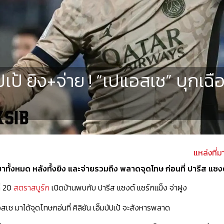
ปเป้ ยิง+จ่าย ! “เปแอสเช” บุกเฉ
แหล่งที่ม
 เหมาทั้งหมด หลังทั้งยิง และจ่ายรวมถึง พลาดจุดโทษ ก่อนที่ ปารีส 
ี่ 20
สตราสบูร์ก
เปิดบ้านพบกับ
ปารีส แซงต์ แชร์กแม็ง
จ่าฝูง
อสเช มาได้จุดโทษกอ่นที่ คิลิยัน เอ็มบัปเป้ จะสังหารพลาด