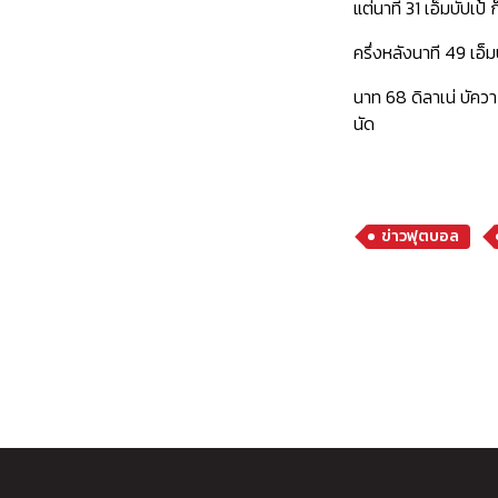
แต่นาที 31 เอ็มบัปเป
ครึ่งหลังนาที 49 เอ็
นาท 68 ดิลาเน่ บัควา 
นัด
ข่าวฟุตบอล