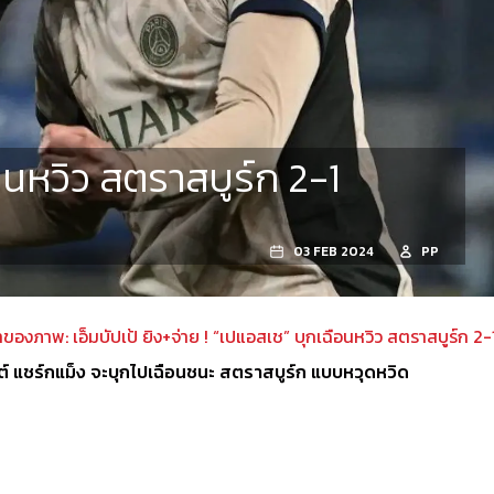
ือนหวิว สตราสบูร์ก 2-1
03 FEB 2024
PP
าของภาพ: เอ็มบัปเป้ ยิง+จ่าย ! “เปแอสเช” บุกเฉือนหวิว สตราสบูร์ก 2-
แซงต์ แชร์กแม็ง จะบุกไปเฉือนชนะ สตราสบูร์ก แบบหวุดหวิด