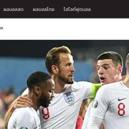
ผลบอลสด
ผลบอลไทย
ไฮไลท์ฟุตบอล
ลก