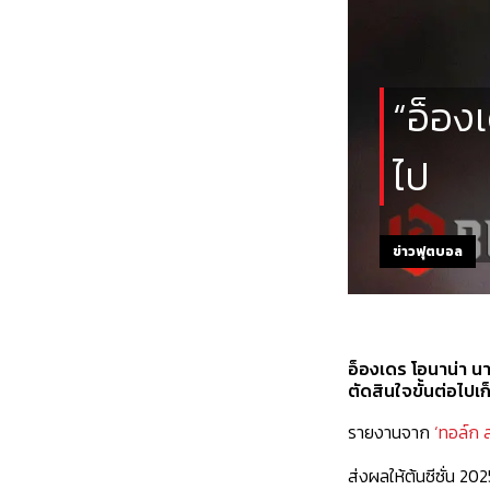
“อ็องเ
ไป
ข่าวฟุตบอล
อ็องเดร โอนาน่า นา
ตัดสินใจขั้นต่อไปเ
รายงานจาก
‘ทอล์ก 
ส่งผลให้ต้นซีซั่น 20