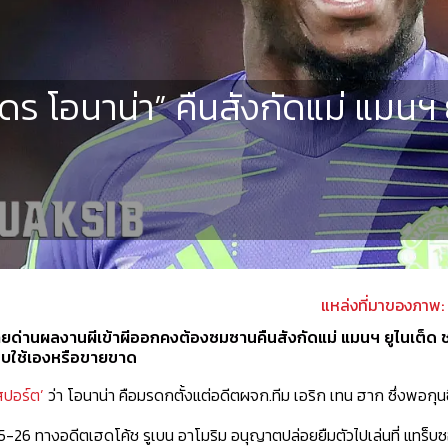
ดร โอนาน่า” คืนสังกัดแม่ แมนฯ 
แหล่งที่มาของภาพ: 
ยด่านผลงานผีเข้าผีออกคงต้องซมซานคืนสังกัดแม่ แมนฯ ยูไนเต็ด ช่ว
ก็บใช้เองหรือขายขาด
สปอร์ต’
ว่า โอนาน่า คือมรดกตั้งแต่อดีตผจก.ทีม เอริก เทน ฮาก ซึ่งพอกุ
25-26 ทางอดีตเฮดโค้ช รูเบน อาโมริม อนุญาตปล่อยยืมตัวไปเล่นที่ แทร็บซอ