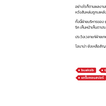
อย่างไรก็ตามผลงานขอ
หวังส้มหล่นถูกเลหล
ทั้งนี้ฝ่ายบริหารของ
ริค เห็นหน้าเห็นตาประ
ประวิงเวลาแก่ฝ่ายเ
โอนาน่า ยังเหลือสัญญ
buaksib
แทร็บซอนสปอร์