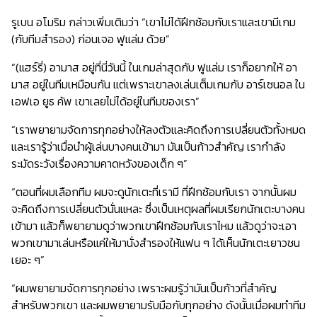
รูเบน อโมริม กล่าวเพิ่มเติมว่า
“เขาไม่ได้ฝึกซ้อมกับเราและเขามีเกม
(กับทีมสำรอง) ก่อนเจอ ฟูแล่ม ด้วย”
“(แฮร์รี่) อามาส อยู่ที่นี่วันนี้ ในเกมล่าสุดกับ ฟูแล่ม เราก็อยากให้ อา
มาส อยู่ในทีมเหมือนกัน แต่เพราะเขาลงเล่นเต็มเกมกับ อาร์เซนอล ใน
เอฟเอ ยูธ คัพ เขาเลยไม่ได้อยู่ในทีมของเรา”
“เราพยายามจัดการทุกอย่างให้ลงตัวและคิดถึงการเปลี่ยนตัวทั้งหมด
และเรารู้ว่าเมื่อนำผู้เล่นบางคนเข้ามา มันเป็นก้าวสำคัญ เรากำลัง
ระมัดระวังเรื่องความคาดหวังของเด็ก ๆ”
“ตอนที่ผมเลือกทีม ผมจะดูนักเตะที่เรามี ที่ฝึกซ้อมกับเรา จากนั้นผม
จะคิดถึงการเปลี่ยนตัวนั่นแหละ ซึ่งเป็นเหตุผลที่ผมเรียกนักเตะบางคน
เข้ามา แล้วก็พยายามดูว่าพวกเขาฝึกซ้อมกับเราไหม แล้วดูว่าจะเอา
พวกเขามาเล่นหรือแค่ให้มานั่งสำรองให้แฟน ๆ ได้เห็นนักเตะเยาวชน
เยอะ ๆ”
“ผมพยายามจัดการทุกอย่าง เพราะผมรู้ว่ามันเป็นก้าวที่สำคัญ
สำหรับพวกเขา และผมพยายามรับมือกับทุกอย่าง ดังนั้นเมื่อผมทำทีม