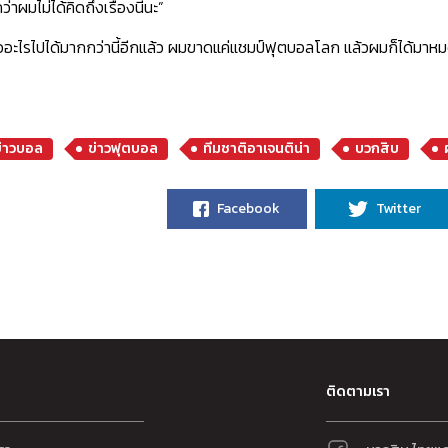
มไม่ได้คิดถึงเรื่องนี้นะ”
อะไรไปได้มากกว่านี้อีกแล้ว ผมขาดแค่แชมป์ฟุตบอลโลก แล้วผมก็ได้มาห
ข่าวบอล
ข่าวฟุตบอล
ทีมชาติอาเจนติน่า
บวกสิบ
Facebook
Twitter
ติดตามเรา