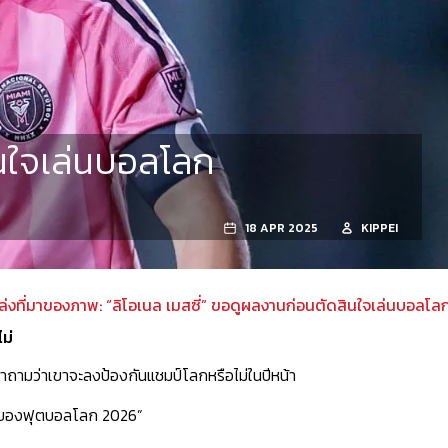
ินใจเล่นบอลโลก
18 APR 2025
KIPPEI
ล่งที่มาของภาพ: “ลิโอเนล เมสซี่” ขอดูผลงานก่อนตัดสินใจเล่นบอลโล
ม่
ำถามว่าเขาจะลงป้องกันแชมป์โลกหรือไม่ในปีหน้า
ื่องของฟุตบอลโลก 2026”