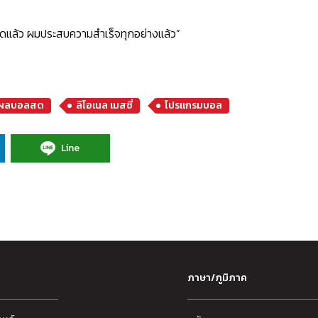
มดแล้ว ผมประสบความสำเร็จทุกอย่างแล้ว”
ผลบอลสด
ลิโอเนล เมสซี่
โปรแกรมบอล
Line
ภาษา/ภูมิภาค