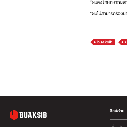
“ผมคงโกหกหากบอกว่าผ
“ผมไม่สามารถร้องขอ
buaksib
ลิงค์ด่วน