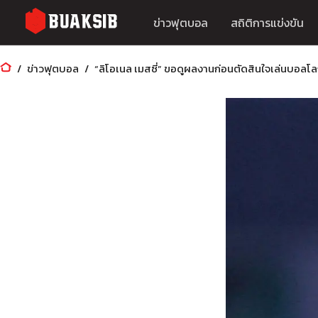
ข่าวฟุตบอล
สถิติการแข่งขัน
ข่าวฟุตบอล
“ลิโอเนล เมสซี่” ขอดูผลงานก่อนตัดสินใจเล่นบอลโ