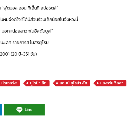
 ‘ฟุตบอล ออน ทีเอ็นที สปอร์ตส์’
มจึงดีใจที่ได้มีส่วนร่วมเล็กน้อยในจังหวะนี้
่ไหน? บอกหน่อยสาวกในอิสตันบูล!”
ิงชนะเลิศ รายการสโมสรยุโรป
 2001 (20 ปี-351 วัน)
น โรเจอร์ส
ยูโรป้า ลีก
แชมป์ ยูโรปา ลีก
แอสตัน วิลล่า
Line