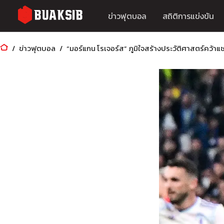
ข่าวฟุตบอล
สถิติการแข่งขัน
ข่าวฟุตบอล
“มอร์แกน โรเจอร์ส” ภูมิใจสร้างประวัติศาสตร์คว้าแช