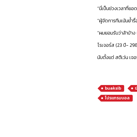
“นี่เป็นช่วงเวลาที่ย
“ผู้จัดการทีมเน้นย้ำ
“ผมยอมรับว่าล้าบ้าง แ
โรเจอร์ส (23 ปี- 29
นับตั้งแต่ สตีเว่น เ
buaksib
โปรแกรมบอล