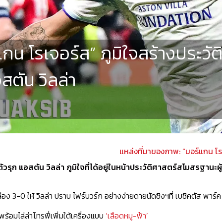
กน โรเจอร์ส” ภูมิใจสร้างประวัต
สตัน วิลล่า
แหล่งที่มาของภาพ: “มอร์แกน โรเ
ัวรุก แอสตัน วิลล่า ภูมิใจที่ได้อยู่ในหน้าประวัติศาสตร์สโมสรฐานะผู
อง 3-0 ให้ วิลล่า ปราบ ไฟร์บวร์ก อย่างง่ายดายนัดชิงฯที่ เบซิคตัส พาร์ค ว
ฟพร้อมไล่ล่าโทรฟี่เพิ่มใต้เครื่องแบบ
‘เลือดหมู-ฟ้า’