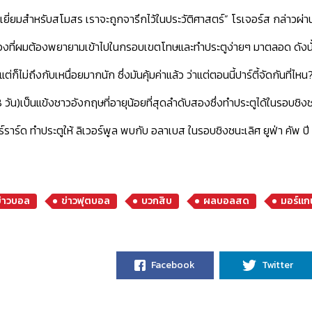
อดเยี่ยมสำหรับสโมสร เราจะถูกจารึกไว้ในประวัติศาสตร์”
โรเจอร์ส กล่าวผ่าน
รื่องที่ผมต้องพยายามเข้าไปในกรอบเขตโทษและทำประตูง่ายๆ มาตลอด ดังนั้นผ
ต่ก็ไม่ถึงกับเหนื่อยมากนัก ซึ่งมันคุ้มค่าแล้ว ว่าแต่ตอนนี้ปาร์ตี้จัดกันที
8 วัน)เป็นแข้งชาวอังกฤษที่อายุน้อยที่สุดลำดับสองซึ่งทำประตูได้ในรอบช
จอร์ราร์ด ทำประตูให้ ลิเวอร์พูล พบกับ อลาเบส ในรอบชิงชนะเลิศ ยูฟ่า คัพ ปี
ข่าวบอล
ข่าวฟุตบอล
บวกสิบ
ผลบอลสด
มอร์แก
Facebook
Twitter