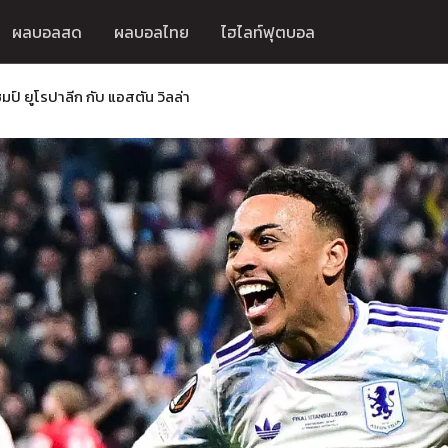
ผลบอลสด
ผลบอลไทย
ไฮไลท์ฟุตบอล
มป์ ยูโรปาลีก กับ แอสตัน วิลล่า