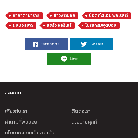
กาลาตาซาราย
ข่าวฟุตบอล
น็อตติ้งแฮม ฟอเรสต์
ผลบอลสด
แซร์จ ออริเยร์
โปรแกรมฟุตบอล
Facebook
Twitter
Line
ลิงค์ด่วน
เกี่ยวกับเรา
ติดต่อเรา
คำถามที่พบบ่อย
นโยบายคุกกี้
นโยบายความเป็นส่วนตัว